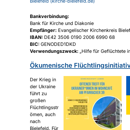
Bielefeld (kirche-bielefeld.de)
Bankverbindung:
Bank für Kirche und Diakonie
Empfänger:
Evangelischer Kirchenkreis Biele
IBAN:
DE42 3506 0190 2006 6990 68
BIC:
GENODED1DKD
Verwendungszweck:
„Hilfe für Geflüchtete 
Ökumenische Flüchtlingsinitiati
Der Krieg in
der Ukraine
führt zu
großen
Flüchtlingsstr
ömen, auch
nach
Bielefeld. Für