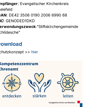
mpfänger
: Evangelischer Kirchenkreis
ielefeld
BAN
: DE42 3506 0190 2006 6990 68
IC
: GENODED1DKD
erwendungszweck
:"Stiftskirchengemeinde
childesche"
Download
chutzkonzept >>
hier