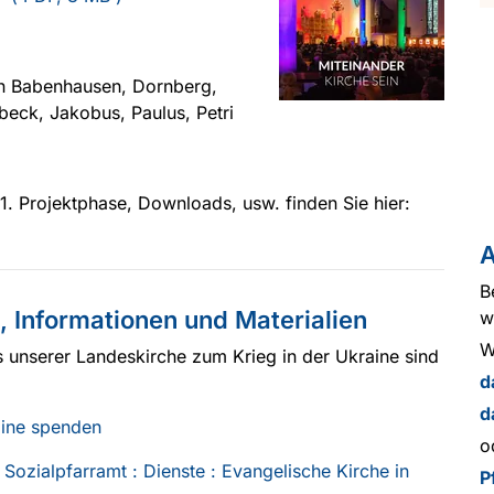
n Babenhausen, Dornberg,
beck, Jakobus, Paulus, Petri
 1. Projektphase, Downloads, usw. finden Sie hier:
A
B
, Informationen und Materialien
w
W
 unserer Landeskirche zum Krieg in der Ukraine sind
d
d
line spenden
o
: Sozialpfarramt : Dienste : Evangelische Kirche in
P