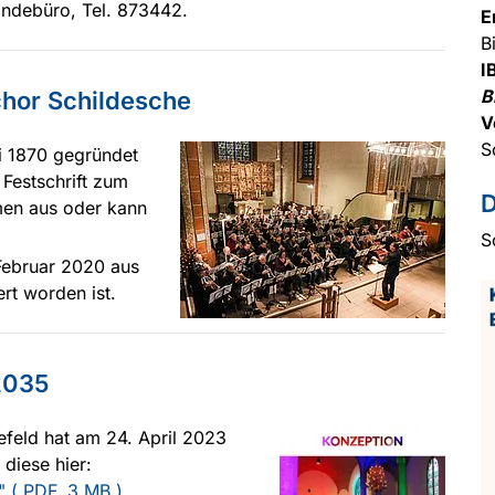
indebüro, Tel. 873442.
E
B
I
B
chor Schildesche
V
S
i 1870 gegründet
 Festschrift zum
men aus oder kann
S
 Februar 2020 aus
ert worden ist.
2035
lefeld hat am 24. April 2023
 Sie finden diese hier:
in" ( PDF, 3 MB )