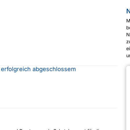
N
M
b
N
z
e
u
 erfolgreich abgeschlossem
m