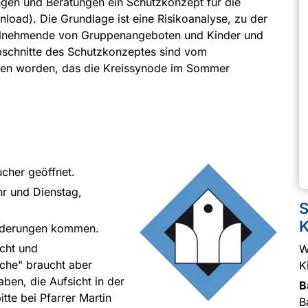
ngen und Beratungen ein Schutzkonzept für die
oad). Die Grundlage ist eine Risikoanalyse, zu der
eilnehmende von Gruppenangeboten und Kinder und
bschnitte des Schutzkonzeptes sind vom
en worden, das die Kreissynode im Sommer
ucher geöffnet.
r und Dienstag,
S
K
änderungen kommen.
icht und
W
che" braucht aber
K
ben, die Aufsicht in der
B
tte bei Pfarrer Martin
B