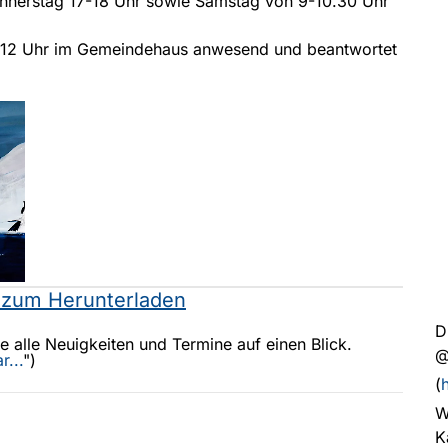
onnerstag 17-18 Uhr sowie Samstag von 9-10.30 Uhr
 11-12 Uhr im Gemeindehaus anwesend und beantwortet
r zum Herunterladen
D
 alle Neuigkeiten und Termine auf einen Blick.
@
r...
")
(
W
K