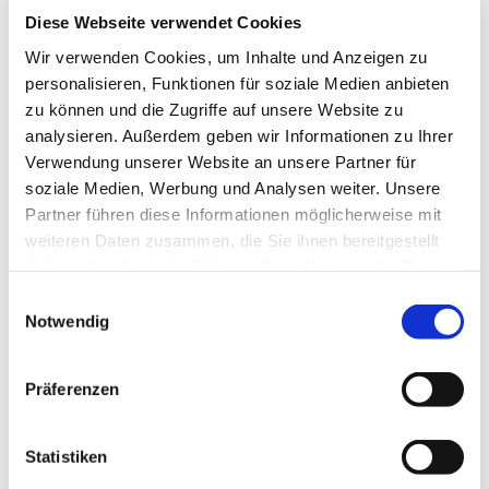
Diese Webseite verwendet Cookies
Bitte akzeptieren Sie Marketing-Cookies,
Wir verwenden Cookies, um Inhalte und Anzeigen zu
um diese Karte anzuzeigen.
personalisieren, Funktionen für soziale Medien anbieten
zu können und die Zugriffe auf unsere Website zu
Accept cookies
analysieren. Außerdem geben wir Informationen zu Ihrer
Verwendung unserer Website an unsere Partner für
soziale Medien, Werbung und Analysen weiter. Unsere
Partner führen diese Informationen möglicherweise mit
weiteren Daten zusammen, die Sie ihnen bereitgestellt
haben oder die sie im Rahmen Ihrer Nutzung der Dienste
gesammelt haben.
Einwilligungsauswahl
Die Stiftskirche:
Notwendig
Präferenzen
Bitte akzeptieren Sie Marketing-Cookies,
um diese Karte anzuzeigen.
Statistiken