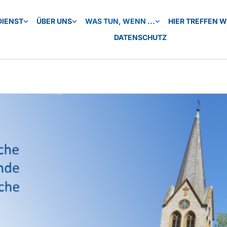
DIENST
ÜBER UNS
WAS TUN, WENN ...
HIER TREFFEN WI
DATENSCHUTZ