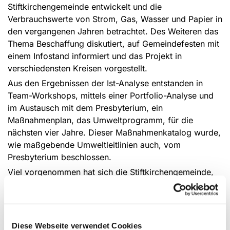
Stiftkirchengemeinde entwickelt und die
Verbrauchswerte von Strom, Gas, Wasser und Papier in
den vergangenen Jahren betrachtet. Des Weiteren das
Thema Beschaffung diskutiert, auf Gemeindefesten mit
einem Infostand informiert und das Projekt in
verschiedensten Kreisen vorgestellt.
Aus den Ergebnissen der Ist-Analyse entstanden in
Team-Workshops, mittels einer Portfolio-Analyse und
im Austausch mit dem Presbyterium, ein
Maßnahmenplan, das Umweltprogramm, für die
nächsten vier Jahre. Dieser Maßnahmenkatalog wurde,
wie maßgebende Umweltleitlinien auch, vom
Presbyterium beschlossen.
Viel vorgenommen hat sich die Stiftkirchengemeinde,
für eine umweltgerechtere Zukunft
.
Beispielsweise
beinhaltet das Umweltprogramm Maßnahmen, die die
Strom- und Gasverbräuche langfristig verringern
sollen. Der Einsatz von LED-Leuchtmitteln, die
Diese Webseite verwendet Cookies