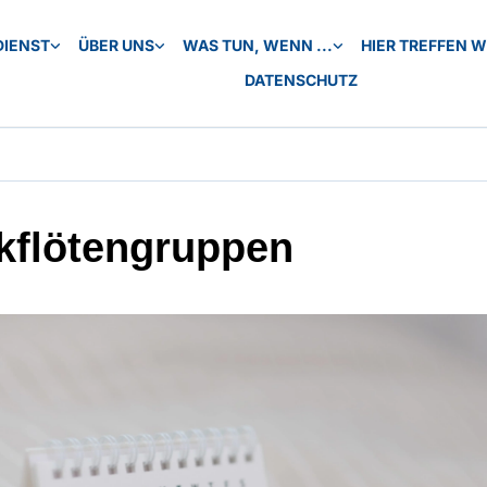
DIENST
ÜBER UNS
WAS TUN, WENN ...
HIER TREFFEN WI
DATENSCHUTZ
kflötengruppen