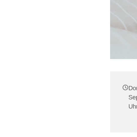
Do
Se
Uh