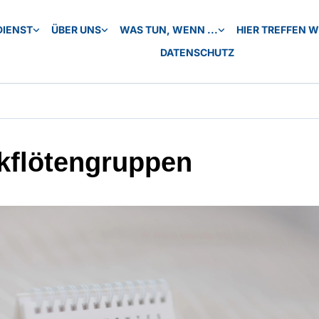
DIENST
ÜBER UNS
WAS TUN, WENN ...
HIER TREFFEN WI
DATENSCHUTZ
kflötengruppen