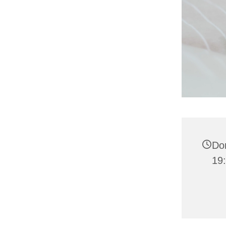
Do
19