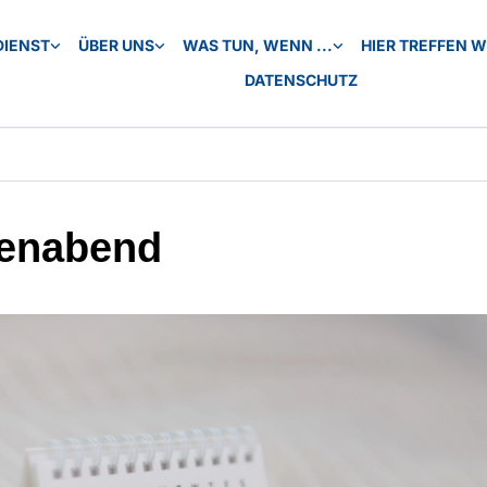
DIENST
ÜBER UNS
WAS TUN, WENN ...
HIER TREFFEN WI
DATENSCHUTZ
enabend