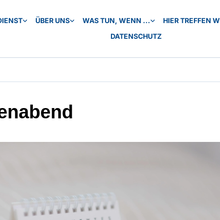
DIENST
ÜBER UNS
WAS TUN, WENN ...
HIER TREFFEN WI
DATENSCHUTZ
enabend