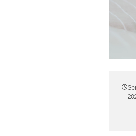
So
20