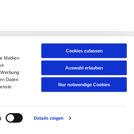
Cookies zulassen
le Medien
ir
Auswahl erlauben
, Werbung
ren Daten
Nur notwendige Cookies
ienste
n
g
Details zeigen