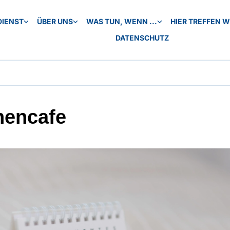
DIENST
ÜBER UNS
WAS TUN, WENN ...
HIER TREFFEN WI
DATENSCHUTZ
hencafe