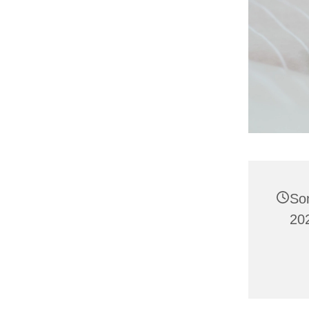
So
20