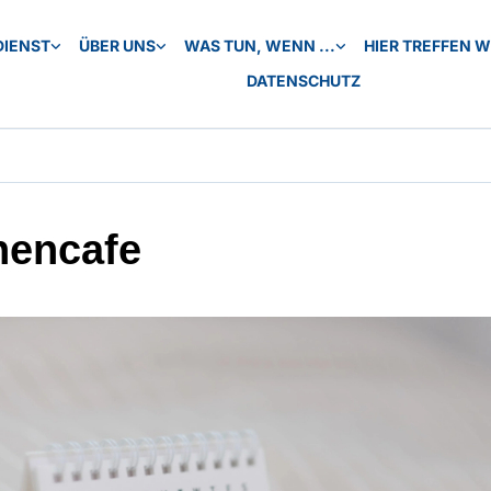
DIENST
ÜBER UNS
WAS TUN, WENN ...
HIER TREFFEN WI
DATENSCHUTZ
hencafe