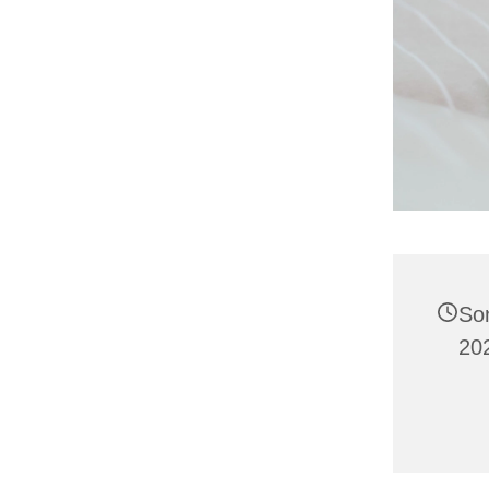
So
20