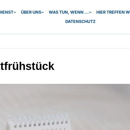
DIENST
ÜBER UNS
WAS TUN, WENN ...
HIER TREFFEN WI
DATENSCHUTZ
tfrühstück