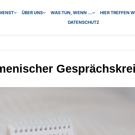
DIENST
ÜBER UNS
WAS TUN, WENN ...
HIER TREFFEN WI
DATENSCHUTZ
enischer Gesprächskre