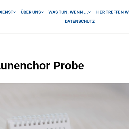
DIENST
ÜBER UNS
WAS TUN, WENN ...
HIER TREFFEN WI
DATENSCHUTZ
unenchor Probe