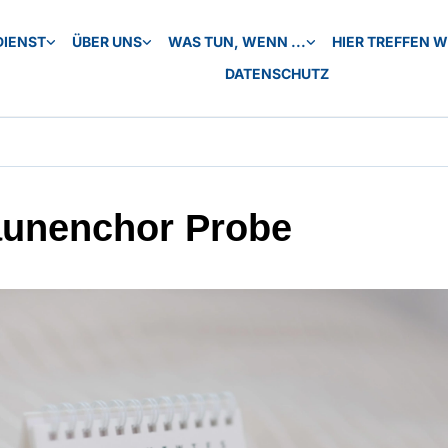
DIENST
ÜBER UNS
WAS TUN, WENN ...
HIER TREFFEN WI
DATENSCHUTZ
unenchor Probe