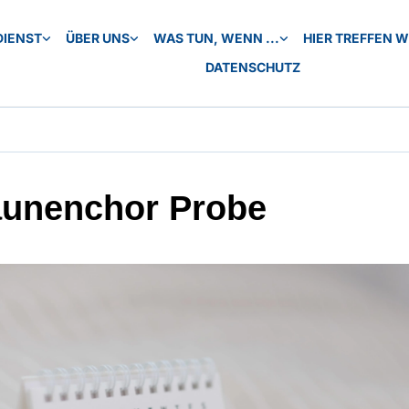
DIENST
ÜBER UNS
WAS TUN, WENN ...
HIER TREFFEN WI
DATENSCHUTZ
unenchor Probe