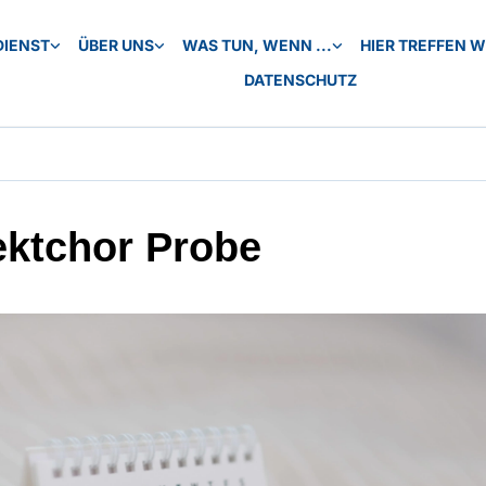
DIENST
ÜBER UNS
WAS TUN, WENN ...
HIER TREFFEN WI
DATENSCHUTZ
ektchor Probe