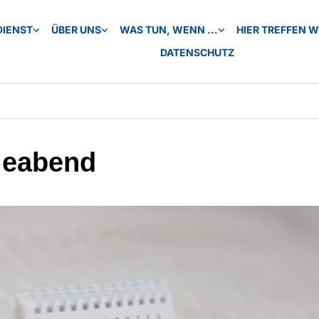
DIENST
ÜBER UNS
WAS TUN, WENN ...
HIER TREFFEN WI
DATENSCHUTZ
leabend